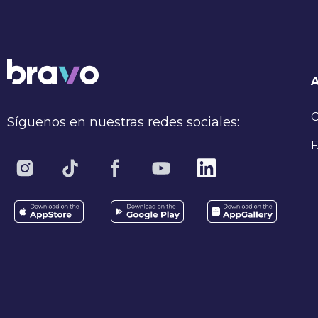
C
Síguenos en nuestras redes sociales:
F