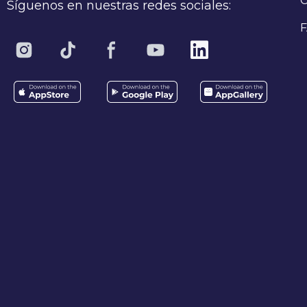
C
Síguenos en nuestras redes sociales:
F