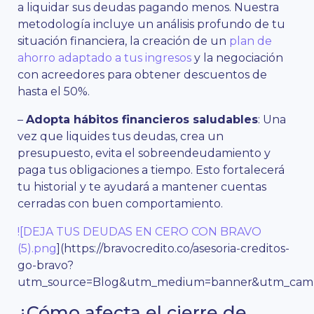
a liquidar sus deudas pagando menos. Nuestra
metodología incluye un análisis profundo de tu
situación financiera, la creación de un
plan de
ahorro adaptado a tus ingresos
y la negociación
con acreedores para obtener descuentos de
hasta el 50%.
–
Adopta hábitos financieros saludables
: Una
vez que liquides tus deudas, crea un
presupuesto, evita el sobreendeudamiento y
paga tus obligaciones a tiempo. Esto fortalecerá
tu historial y te ayudará a mantener cuentas
cerradas con buen comportamiento.
![DEJA TUS DEUDAS EN CERO CON BRAVO
(5).png
](https://bravocredito.co/asesoria-creditos-
go-bravo?
utm_source=Blog&utm_medium=banner&utm_campa
¿Cómo afecta el cierre de