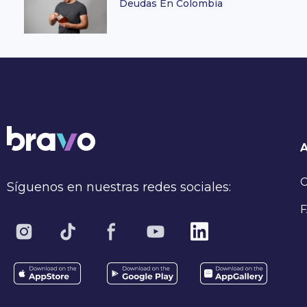
Deudas En Colombia
C
Síguenos en nuestras redes sociales:
F