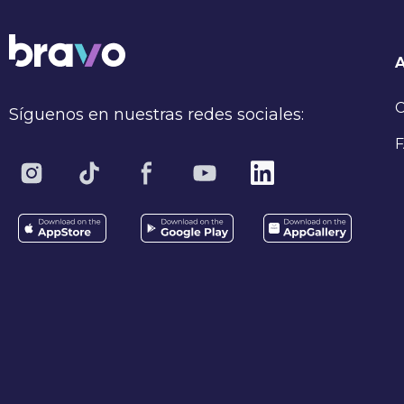
C
Síguenos en nuestras redes sociales:
F