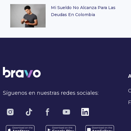
Mi Sueldo No Alcanza Para Las
Deudas En Colombia
C
Síguenos en nuestras redes sociales:
F