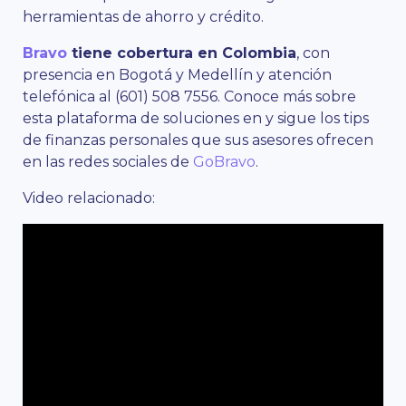
herramientas de ahorro y crédito.
Bravo
tiene cobertura en Colombia
, con
presencia en Bogotá y Medellín y atención
telefónica al (601) 508 7556. Conoce más sobre
esta plataforma de soluciones en
y sigue los tips
de finanzas personales que sus asesores ofrecen
en las redes sociales de
GoBravo
.
Video relacionado: