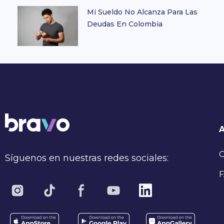
Mi Sueldo No Alcanza Para Las
Deudas En Colombia
C
Síguenos en nuestras redes sociales:
F