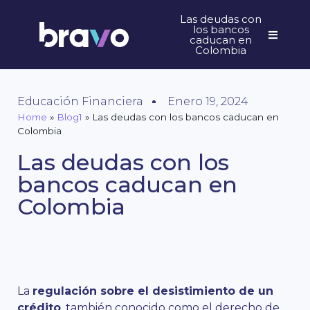
Las deudas con
los bancos
caducan en
Colombia
Educación Financiera
Enero 19, 2024
Home
»
Blog1
»
Las deudas con los bancos caducan en
Colombia
Las deudas con los
bancos caducan en
Colombia
La
regulación sobre el desistimiento de un
crédito
, también conocido como el derecho de