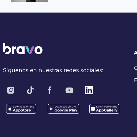
C
Síguenos en nuestras redes sociales:
F