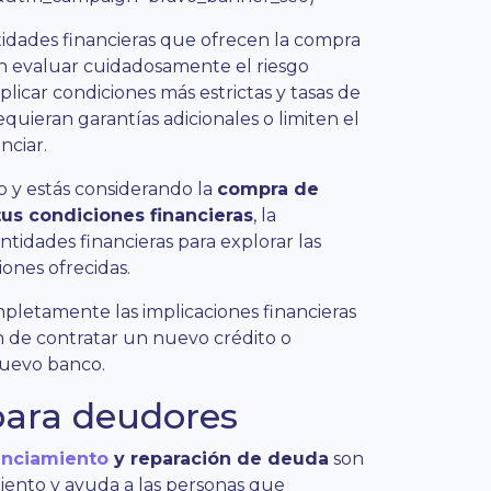
idades financieras que ofrecen la compra
n evaluar cuidadosamente el riesgo
licar condiciones más estrictas y tasas de
equieran garantías adicionales o limiten el
nciar.
go y estás considerando la
compra de
us condiciones financieras
, la
tidades financieras para explorar las
iones ofrecidas.
letamente las implicaciones financieras
n de contratar un nuevo crédito o
uevo banco.
para deudores
anciamiento
y reparación de deuda
son
iento y ayuda a las personas que