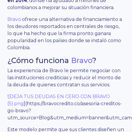
en 2014
, donde ha ayudado a millones de
colombianos a mejorar su situación financiera.
Bravo
ofrece una alternativa de financiamiento a
los deudores reportados en centrales de riesgo,
lo que ha hecho que la firma pronto ganara
popularidad en los países donde se instaló como
Colombia.
¿Cómo funciona
Bravo
?
La experiencia de Bravo le permite negociar con
las instituciones crediticias y reducir el monto de
la deuda de quienes contratan sus servicios.
![DEJA TUS DEUDAS EN CERO CON BRAVO
(5).png
](https://bravocredito.co/asesoria-creditos-
go-bravo?
utm_source=Blog&utm_medium=banner&utm_campa
Este modelo permite que sus clientes diseñen un