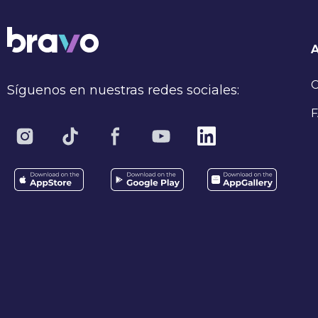
C
Síguenos en nuestras redes sociales:
F