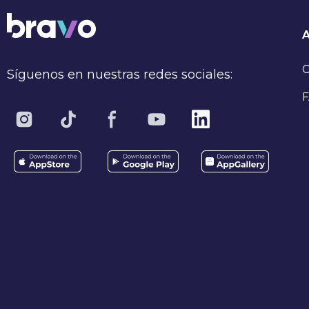
C
Síguenos en nuestras redes sociales:
F