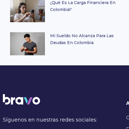
¿Qué Es La Carga Financiera En
Colombia?
Mi Sueldo No Alcanza Para Las
Deudas En Colombia
C
Síguenos en nuestras redes sociales: