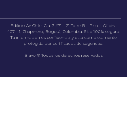
Edificio Av Chile, Cra. 7 #71 – 21 Torre B – Piso 4 Oficina
407 – 1, Chapinero, Bogotá, Colombia. Sitio 100% seguro.
Tu información es confidencial y está completamente
protegida por certificados de seguridad.
Bravo ® Todos los derechos reservados