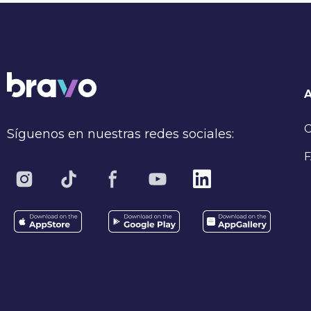
C
Síguenos en nuestras redes sociales:
F