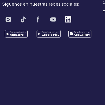
C
Síguenos en nuestras redes sociales:
F