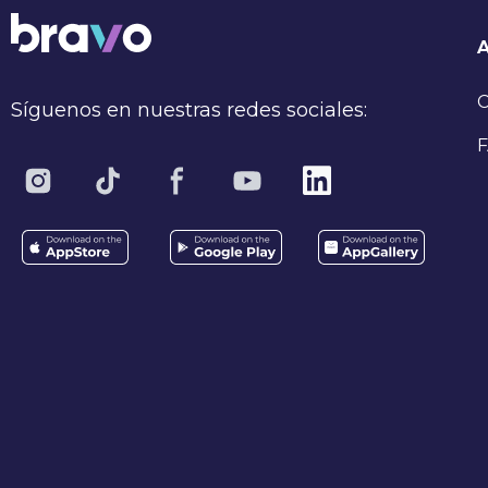
C
Síguenos en nuestras redes sociales:
F