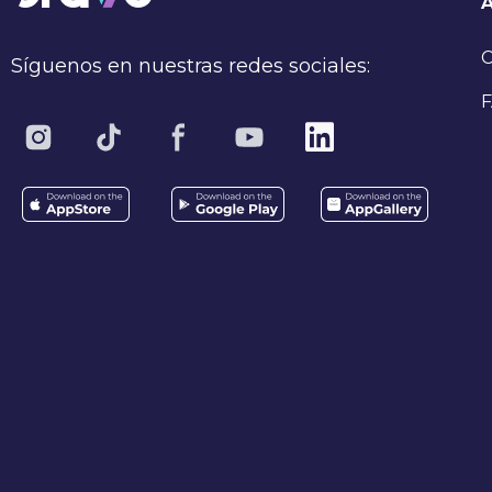
C
Síguenos en nuestras redes sociales:
F