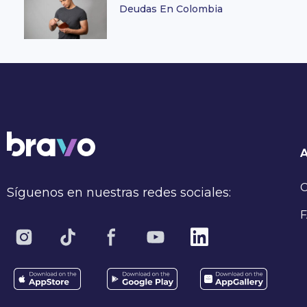
Deudas En Colombia
C
Síguenos en nuestras redes sociales:
F