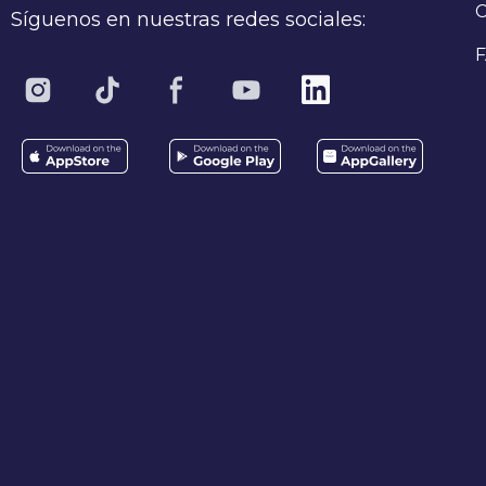
C
Síguenos en nuestras redes sociales:
F