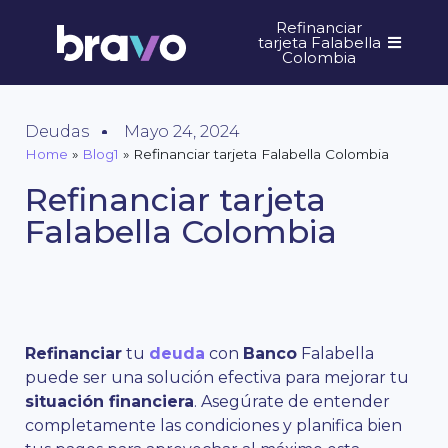
Refinanciar
tarjeta Falabella
Colombia
Deudas
Mayo 24, 2024
Home
»
Blog1
»
Refinanciar tarjeta Falabella Colombia
Refinanciar tarjeta
Falabella Colombia
Refinanciar
tu
deuda
con
Banco
Falabella
puede ser una solución efectiva para mejorar tu
situación financiera
. Asegúrate de entender
completamente las condiciones y planifica bien