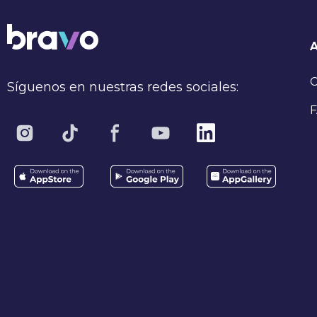
C
Síguenos en nuestras redes sociales:
F