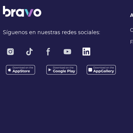
C
Síguenos en nuestras redes sociales:
F