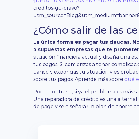
![DEJA TUS DEUDAS EN CERO CON BRAVO
creditos-go-bravo?
utm_source=Blog&utm_medium=banner&
¿Cómo salir de las ce
La única forma es pagar tus deudas. N
a supuestas empresas que te prometen 
situación financiera actual y diseña una es
tus pagos. Si comienzas a tener complicac
banco y expongas tu situación y es proba
sobre tus pagos. Aprende más sobre
qué e
Por el contrario, si ya el problema es más 
Una reparadora de crédito es una alternativ
de pago y se diseñará un plan de ahorro aco