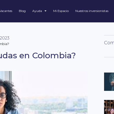
Vacantes
Blog
Ayuda
Mi Espacio
Nuestros inversionistas
 2023
Comp
mbia?
udas en Colombia?