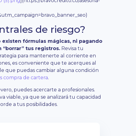
 (5).png
](https://bravocredito.co/asesoria-
utm_campaign=bravo_banner_seo)
ntrales de riesgo?
o existen fórmulas mágicas, ni pagando
“borrar” tus registros.
Revisa tu
trategia para mantenerte al corriente en
iones, es conveniente que te acerques al
ble que puedas cambiar alguna condición
s compra de cartera
.
severo, puedes acercarte a profesionales.
a viable, ya que se analizará tu capacidad
rde a tus posibilidades.