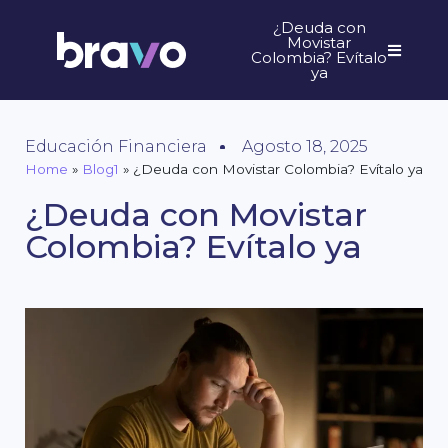
¿Deuda con
Movistar
Colombia? Evítalo
ya
Educación Financiera
Agosto 18, 2025
Home
»
Blog1
»
¿Deuda con Movistar Colombia? Evítalo ya
¿Deuda con Movistar
Colombia? Evítalo ya