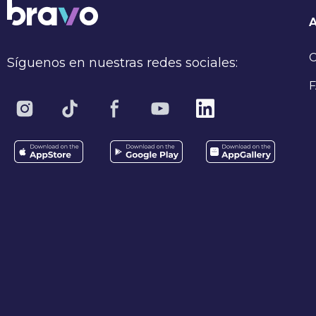
C
Síguenos en nuestras redes sociales:
F